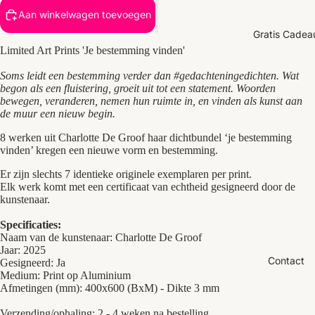
Aan winkelwagen toevoegen
Gratis Cadea
Limited Art Prints '
Je bestemming vinden'
Soms leidt een bestemming verder dan #gedachteningedichten. Wat
begon als een fluistering, groeit uit tot een statement. Woorden
bewegen, veranderen, nemen hun ruimte in, en vinden als kunst aan
de muur een nieuw begin.
8 werken uit Charlotte De Groof haar dichtbundel ‘je bestemming
vinden’ kregen een nieuwe vorm en bestemming.
Er zijn slechts 7 identieke originele exemplaren per print.
Elk werk komt met een certificaat van echtheid gesigneerd door de
kunstenaar.
Specificaties:
Naam van de kunstenaar: Charlotte De Groof
Jaar: 2025
Contact
Gesigneerd: Ja
Medium: Print op Aluminium
Afmetingen (mm): 400x600 (BxM) - Dikte 3 mm
Verzending/ophaling: 2 - 4 weken na bestelling