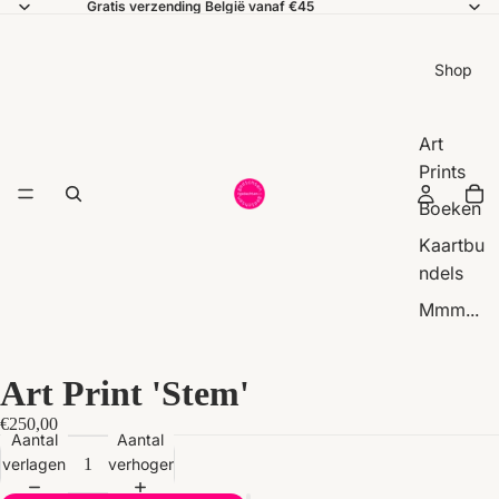
Gratis verzending België vanaf €45
Shop
Art
Prints
Boeken
Kaartbu
ndels
Mmm...
Art Print 'Stem'
€250,00
Aantal
Aantal
verlagen
verhogen