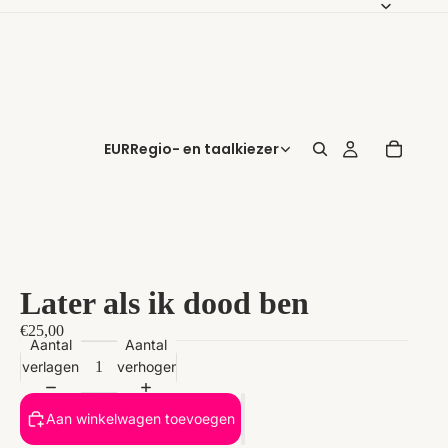
EUR
Regio- en taalkiezer
Later als ik dood ben
€25,00
Aantal
Aantal
verlagen
verhogen
Aan winkelwagen toevoegen