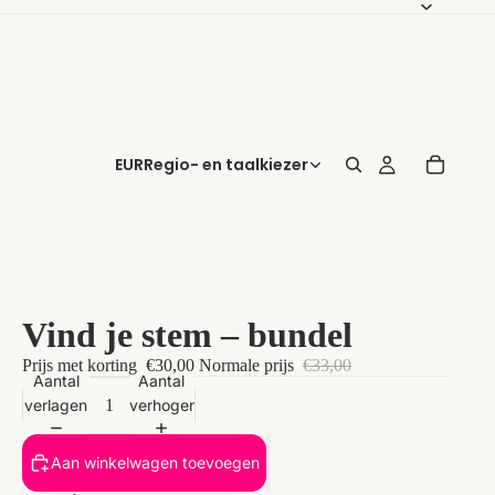
EUR
Regio- en taalkiezer
Vind je stem – bundel
Prijs met korting
€30,00
Normale prijs
€33,00
Aantal
Aantal
verlagen
verhogen
Aan winkelwagen toevoegen